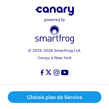
© 2014–2026 Smartfrog Ltd.
Conçu à New York
Conditions de service
Politique de confidentialité
Choisis plan de Service
Politique de cookies
Gérer Les Cookies