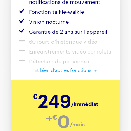
notifications de mouvement
Fonction talkie-walkie
Vision nocturne
Garantie de 2 ans sur l'appareil
60 jours d’historique vidéo
Enregistrements vidéo complets
Détection de personnes
Et bien d'autres fonctions
249
€
/immédiat
0
€
/mois